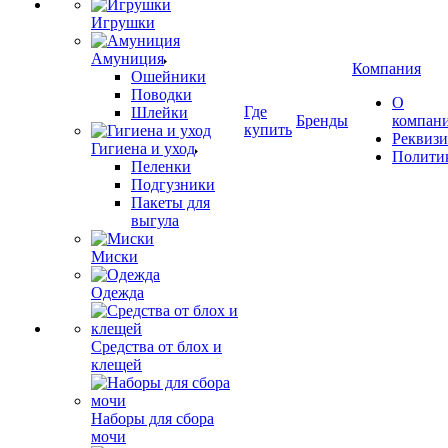
Игрушки
Амуниция
Компания
Ошейники
Поводки
О
Где
Шлейки
Бренды
компан
купить
Реквиз
Гигиена и уход
Полити
Пеленки
Подгузники
Пакеты для
выгула
Миски
Одежда
Средства от блох и
клещей
Наборы для сбора
мочи