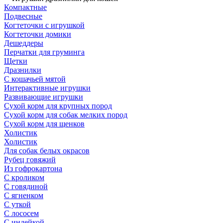
Компактные
Подвесные
Когтеточки с игрушкой
Когтеточки домики
Дешеддеры
Перчатки для груминга
Щетки
Дразнилки
С кошачьей мятой
Интерактивные игрушки
Развивающие игрушки
Сухой корм для крупных пород
Сухой корм для собак мелких пород
Сухой корм для щенков
Холистик
Холистик
Для собак белых окрасов
Рубец говяжий
Из гофрокартона
C кроликом
C говядиной
C ягненком
C уткой
C лососем
C индейкой