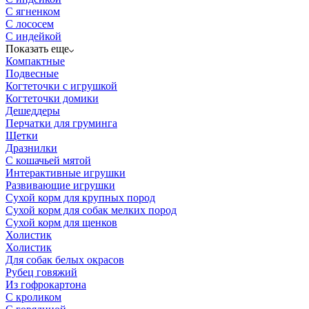
С ягненком
С лососем
С индейкой
Показать еще
Компактные
Подвесные
Когтеточки с игрушкой
Когтеточки домики
Дешеддеры
Перчатки для груминга
Щетки
Дразнилки
С кошачьей мятой
Интерактивные игрушки
Развивающие игрушки
Сухой корм для крупных пород
Сухой корм для собак мелких пород
Сухой корм для щенков
Холистик
Холистик
Для собак белых окрасов
Рубец говяжий
Из гофрокартона
C кроликом