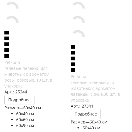
Petsona
гелевые пеленки для
животных с ароматом
Petsona
розы, розовые, 10 шт. в
гелевые пеленки для
упаковке
животных с ароматом
Арт.: 25244
лаванды, синие,30 шт. в
Подробнее
упаковке
Арт.: 27341
Размер
—
60х40 см
60х40 см
Подробнее
60х60 см
Размер
—
60х40 см
60х90 см
60х40 см