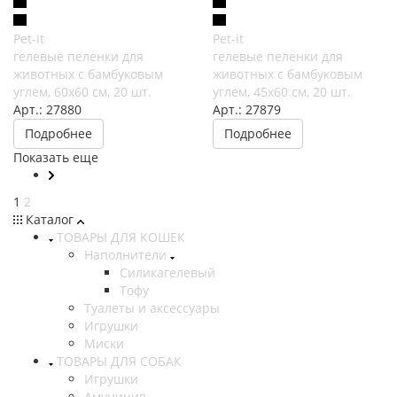
Pet-it
Pet-it
гелевые пеленки для
гелевые пеленки для
животных с бамбуковым
животных с бамбуковым
углем, 60х60 см, 20 шт.
углем, 45х60 см, 20 шт.
Арт.: 27880
Арт.: 27879
Подробнее
Подробнее
Показать еще
1
2
Каталог
ТОВАРЫ ДЛЯ КОШЕК
Наполнители
Силикагелевый
Тофу
Туалеты и аксессуары
Игрушки
Миски
ТОВАРЫ ДЛЯ СОБАК
Игрушки
Амуниция