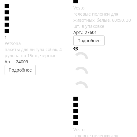
Vosto
гелевые пеленки для
животных, белые, 60х90, 30
шт. в упаковке
Арт.: 27601
1
Подробнее
Petsona
пакеты для выгула собак, 4
рулона по 15шт, черные
Арт.: 24009
Подробнее
Vosto
гелевые пеленки для