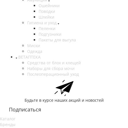
Ошейники
Поводки
Шлейки
Гигиена и уход
Пеленки
Подгузники
Пакеты для выгула
Миски
Одежда
ВЕТАПТЕКА
Средства от блох и клещей
Наборы для сбора мочи
Послеоперационный уход
Будьте в курсе наших акций и новостей
Подписаться
Каталог
Бренды