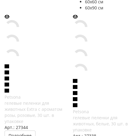
60х60 см
60х90 см
Petsona
гелевые пеленки для
животных Extra с ароматом
Petsona
розы, розовые, 30 шт. в
гелевые пеленки для
упаковке
животных, белые, 30 шт. в
Арт.: 27344
упаковке
Подробнее
Арт.: 27338