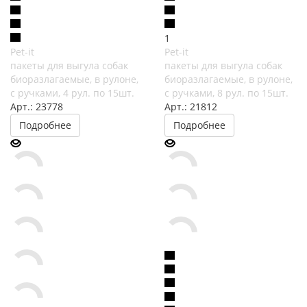
1
Pet-it
Pet-it
пакеты для выгула собак
пакеты для выгула собак
биоразлагаемые, в рулоне,
биоразлагаемые, в рулоне,
с ручками, 4 рул. по 15шт.
с ручками, 8 рул. по 15шт.
Арт.: 23778
Арт.: 21812
Подробнее
Подробнее