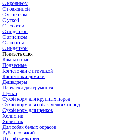
C кроликом
C говядиной
C ягненком
C уткой
C лососем
C индейкой
С ягненком
С лососем
С индейкой
Показать еще
Компактные
Подвесные
Когтеточки с игрушкой
Когтеточки домики
Дешеддеры
Перчатки для груминга
Щетки
Сухой корм для крупных пород
Сухой корм для собак мелких пород
Сухой корм для щенков
Холистик
Холистик
Для собак белых окрасов
Рубец говяжий
Из гофрокартона