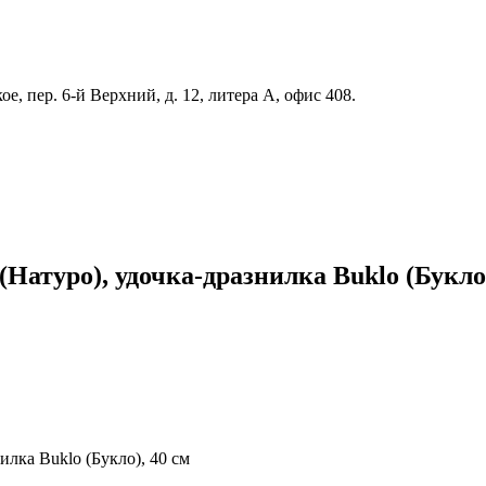
е, пер. 6-й Верхний, д. 12, литера А, офис 408.
(Натуро), удочка-дразнилка Buklo (Букло)
нилка Buklo (Букло), 40 см