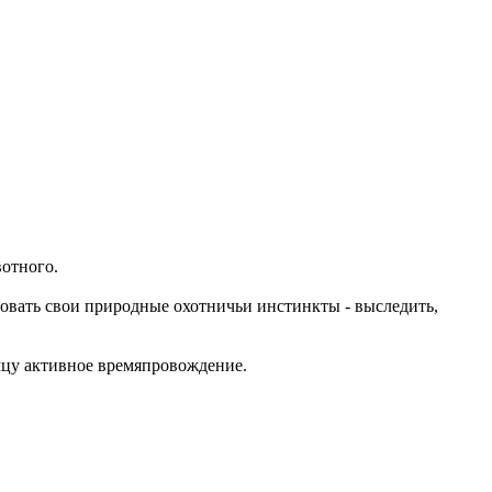
вотного.
вать свои природные охотничьи инстинкты - выследить,
мцу активное времяпровождение.