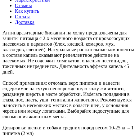
Отзывы
Как купить
Оплата
Доставка
Антипаразитарные биокапли на холку предназначены для
защиты питомца с 2-х месячного возраста от кровососущих
насекомых и паразитов (блох, клещей, комаров, мух,
власоедов, слепней). Натуральные растительные компоненты
в составе капель оказывают репеллентное действие на
насекомых. Не содержит химикатов, опасных пестицидов,
токсичных ингредиентов. Длительность эффекта капель 45
дней.
Способ применения: отломать верх пипетки и нанести
содержимое на сухую неповрежденную кожу животного,
раздвинув шерсть в месте обработки. Избегать попадания в
глаза, нос, пасть, уши, гениталии животного. Рекомендуется
наносить в нескольких местах: в области шеи, у основания
черепа или между лопатками. Выбирайте недоступные для
слизывания животным места.
Дозировка: щенки и собаки средних пород весом 10-25 кг – 1
пипетка (2 мл)