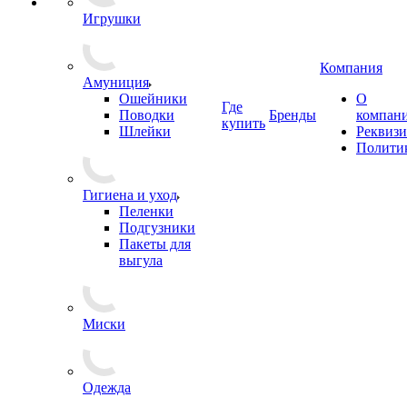
Игрушки
Компания
Амуниция
Ошейники
О
Где
Поводки
Бренды
компан
купить
Шлейки
Реквиз
Полити
Гигиена и уход
Пеленки
Подгузники
Пакеты для
выгула
Миски
Одежда